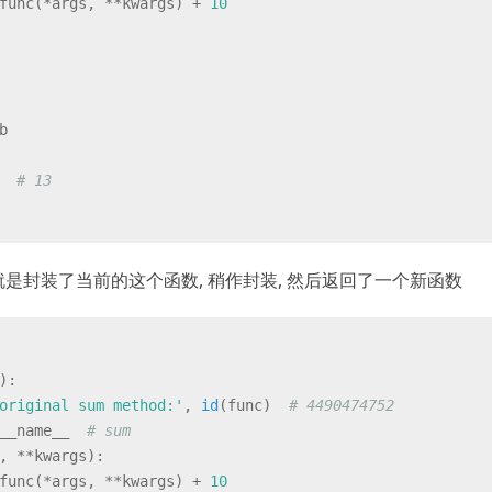
func(*args, **kwargs) + 
10
b
  
# 13
or就是封装了当前的这个函数, 稍作封装, 然后返回了一个新函数
):
original sum method:'
, 
id
(func)  
# 4490474752
__name__  
# sum
, **kwargs
):
func(*args, **kwargs) + 
10