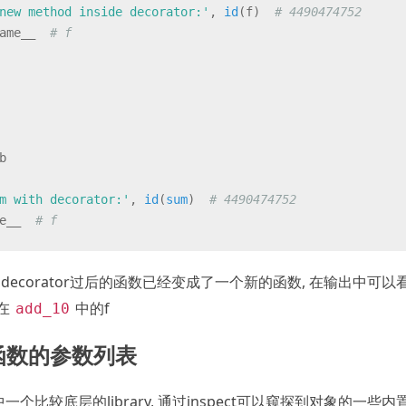
new method inside decorator:'
, 
id
(f)  
# 4490474752
ame__  
# f
b
m with decorator:'
, 
id
(
sum
)  
# 4490474752
e__  
# f
decorator过后的函数已经变成了一个新的函数, 在输出中可以
在
中的f
add_10
取函数的参数列表
n当中一个比较底层的library, 通过inspect可以窥探到对象的一些内