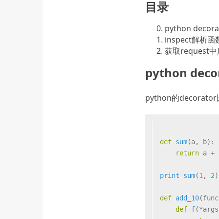
目录
python decor
inspect解
获取request
python dec
python的decora
def
sum
(
a, b
):
return
 a + 
print
sum
(
1
, 
2
)
def
add_10
(
func
def
f
(
*args