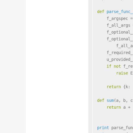
def
parse_func_
    f_argspec =
    f_all_args 
    f_optional_
    f_optional_
        f_all_a
    f_required_
    u_provided_
if
not
 f_re
raise
 E
return
 {k: 
def
sum
(
a, b, c
return
 a + 
print
 parse_fun