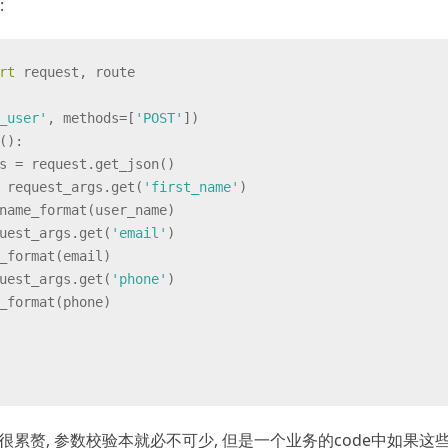
:
rt
 request, route
_user'
, methods=[
'POST'
]
)
():
s = request.get_json()
 request_args.get(
'first_name'
)
name_format(user_name)
uest_args.get(
'email'
)
_format(email)
uest_args.get(
'phone'
)
_format(phone)
就很累赘, 参数校验本就必不可少, 但是一个业务的code中如果