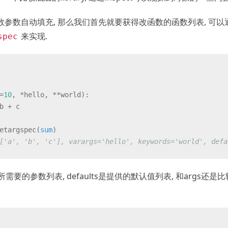
参数自动填充, 那么我们首先就要获得改函数的函数列表, 可以
来实现.
spec
=
10
, *hello, **world
):
b + c
etargspec(
sum
)
['a', 'b', 'c'], varargs='hello', keywords='world', defa
所需要的参数列表, defaults是提供的默认值列表, 和args还是