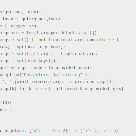
args
(
func, args
):
 inspect.getargspec(func)
= f_argspec.args
args_num = 
len
(f_argspec.defaults 
or
 [])
args = 
set
() 
if
not
 f_optional_args_num 
else
set
(
rgs[-f_optional_args_num:])
args = 
set
(f_all_args) - f_optional_args
args = 
set
(args.keys())
quired_args.issubset(u_provided_args):
xception(
"Parameters '%s' missing"
 %
', '
.join(f_required_args - u_provided_args))
args[k] 
for
 k 
in
set
(f_all_args) & u_provided_args}
=
10
):
b + c
c_args(
sum
, {
'a'
: 
1
, 
'b'
: 
2
})  
# {'a': 1, 'b': 2}