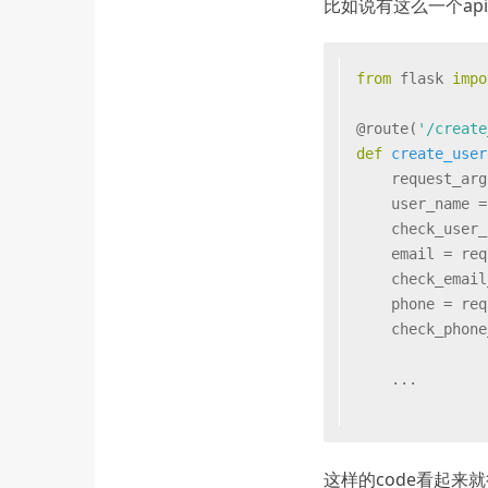
比如说有这么一个api
from
 flask 
impo
@route(
'/create
def
create_user
    request_arg
    user_name =
    check_user_
    email = req
    check_email
    phone = req
    check_phone
    ...
这样的code看起来