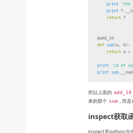
print
'the 
print
 f.__n
return
 f
@add_10
def
sum
(
a, b
):
return
 a + 
print
'id of su
print
sum
.__nam
所以上面的
add_10
来的那个
, 而是
sum
inspect获
inspect是pytho