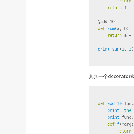
return
 
return
 f
@add_10
def
sum
(
a, b
):
return
 a + 
print
sum
(
1
, 
2
)
其实一个decorat
def
add_10
(
func
print
'the 
print
 func.
def
f
(
*args
return
 