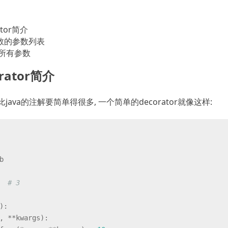
ator简介
析函数的参数列表
中所有参数
orator简介
tor比java的注解要简单得很多, 一个简单的decorator就像这样:
b
  
# 3
):
, **kwargs
):