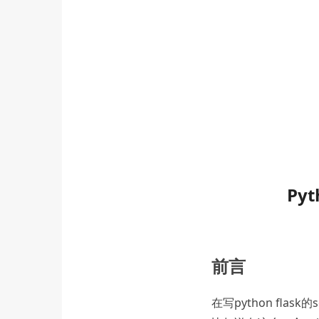
Py
前言
在写python flas